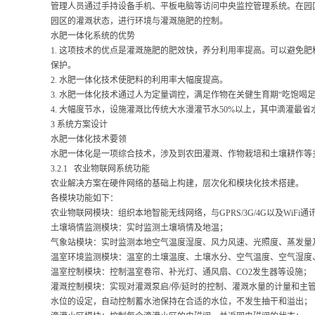
管理人员通过手持设备手机、平板电脑等访问中央监控管理系统。在园区
园区的灌溉状态，进行环境与灌溉施肥的控制。
水肥一体化系统的优势
1. 这项技术的优点是灌溉施肥的肥效快，养分利用率提高。可以避
保护。
2. 水肥一体化技术使肥料的利用率大幅度提高。
3. 水肥一体化技术通过人为定量调控，满足作物在关健生育期“吃饱
4. 大幅度节水，设施灌溉比传统大水漫灌节水50%以上，其中滴灌最省
3 系统方案设计
水肥一体化技术要领
水肥一体化是一项综合技术，涉及到农田灌溉、作物栽培和土壤耕作等
3.2.1 农业物联网系统功能
农业解决方案在硬件网络的基础上构建，层次化和模块化技术搭建。
各模块功能如下：
农业物联网模块：组织本地智能无线网络，与GPRS/3G/4G以及W
土壤墒情监测模块：实时监测土壤墒情及地温；
气象站模块：实时监测本地空气温度湿度、风力风速、光照度、蒸发量及
温室环境监测模块：温室的土壤温度、土壤水分、空气温度、空气湿度、
温室控制模块：控制温室卷帘、补光灯、通风扇、CO2发生器等设施；
灌溉控制模块：实现对灌溉泵启/停/延时的控制、灌溉水量的计量和主
水位的设定，自动控制蓄水池保持在合适的水位，不发生抽干和溢出；