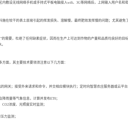
内敷设无线网络手机或手持式平板电脑接入wifi、3G等网络后，上网输入用户名
免肥料施在较干的表土层易引起的挥发损失、溶解慢，最终肥效发挥慢的问题；尤其避免
喝足”的需要，杜绝了任何缺素症状，因而在生产上可达到作物的产量和品质均良好的目
水。
多方面，其主要技术要领须注意以下几方面：
iFi通讯的网关；接受外来请求和命令，并交相应模块执行；定时向智慧农庄服务器或云平
降雨量等气象信息，计算并发布ET0；
CO2浓度、光照度实时监测；
管压力监测；