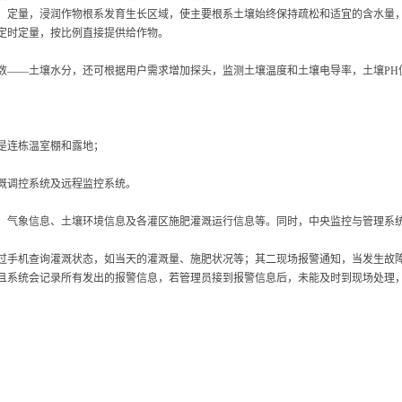
、定量，浸润作物根系发育生长区域，使主要根系土壤始终保持疏松和适宜的含水量
定时定量，按比例直接提供给作物。
数——土壤水分，还可根据用户需求增加探头，监测土壤温度和土壤电导率，土壤PH
是连栋温室棚和露地；
溉调控系统及远程监控系统。
、气象信息、土壤环境信息及各灌区施肥灌溉运行信息等。同时，中央监控与管理系
过手机查询灌溉状态，如当天的灌溉量、施肥状况等；其二现场报警通知，当发生故
且系统会记录所有发出的报警信息，若管理员接到报警信息后，未能及时到现场处理