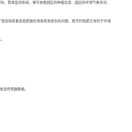
和密码，登录监测系统，便可查看园区的种植信息、园区的环境气象状况、
了铵态和尿素态氮肥施在地表挥发损失的问题，既节约氮肥又有利于环境
标。
台发送传感器数据。