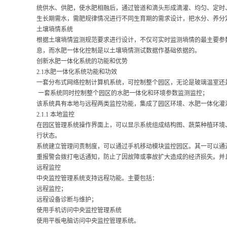
统供水、供肥，使水肥相融后，通过管道和滴头形成滴灌、均匀、定时
生长期需水，需肥规律情况进行不同生育期的需求设计，把水分、养分
土壤墒情系统
根据土壤墒情监测规范要求进行设计，不仅可实时监测墒情的最主要参
息，而水肥一体化控制是以土壤墒情测试数据作基础依据的。
创新水肥一体化系统的功能和优势
2.1水肥一体化系统功能和功效
一套分布式网络控制计算机系统，可控制整个园区，无论是玻璃温室还
一套系统同时控制整个园区的水肥一体化和环境参数监测监控；
该系统具有本地与远程两类监控功能，集成了园区环境、水肥一体化灌
2.1.1 本地监控
在园区管理系统操作界面上，可以显示系统组成结构图、蔬菜种植环境
行状态。
系统建立管理问责制度，可以通过手机移动模块监控园区。其一可以通
重报警会拨打电话通知，防止了因故障或事故扩大造成的经济损失。并
远程监控
中央监控管理系统支持远程功能。主要包括：
远程监控；
远程设备诊断与维护；
使用手机访问中央监控管理系统
使用平板电脑访问中央监控管理系统。