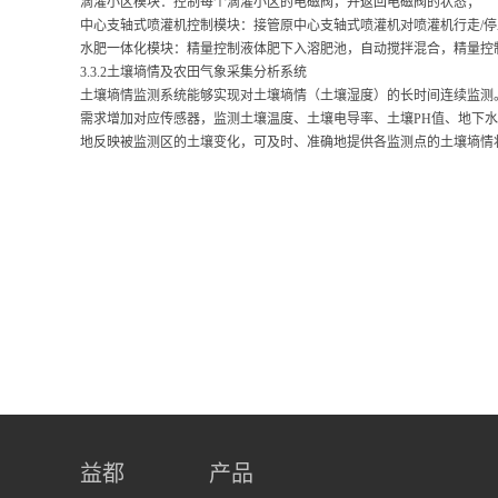
滴灌小区模块：控制每个滴灌小区的电磁阀，并返回电磁阀的状态；
中心支轴式喷灌机控制模块：接管原中心支轴式喷灌机对喷灌机行走/停
水肥一体化模块：精量控制液体肥下入溶肥池，自动搅拌混合，精量控
3.3.2土壤墒情及农田气象采集分析系统
土壤墒情监测系统能够实现对土壤墒情（土壤湿度）的长时间连续监测
需求增加对应传感器，监测土壤温度、土壤电导率、土壤PH值、地下
地反映被监测区的土壤变化，可及时、准确地提供各监测点的土壤墒情
益都
产品