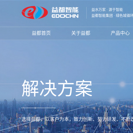
益水万家 · 源于智能
益都智能集团 · 绿色城镇
益都首页
关于益都
产品中心
解决方案
选择益都，以客户为本，致力创新、努力研发、不断