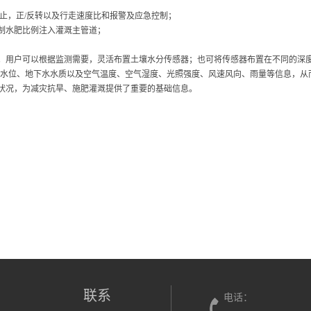
止，正/反转以及行走速度比和报警及应急控制；
制水肥比例注入灌溉主管道；
。用户可以根据监测需要，灵活布置土壤水分传感器；也可将传感器布置在不同的深
水水位、地下水水质以及空气温度、空气湿度、光照强度、风速风向、雨量等信息，从
状况，为减灾抗旱、施肥灌溉提供了重要的基础信息。
联系
电话：