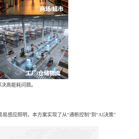
解决高能耗问题。
简易感应照明，本方案实现了从
“
通断控制
”
到
“AI
决策
”