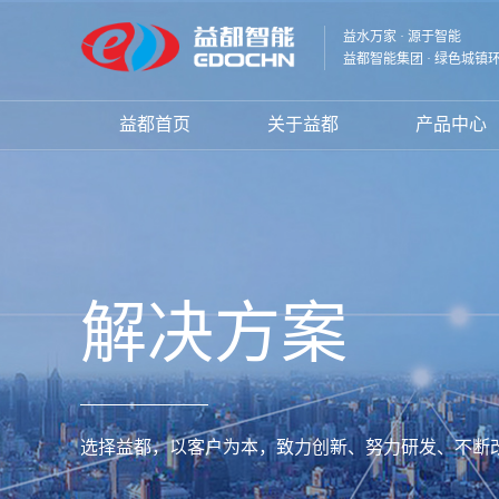
益水万家 · 源于智能
益都智能集团 · 绿色城镇
益都首页
关于益都
产品中心
解决方案
选择益都，以客户为本，致力创新、努力研发、不断