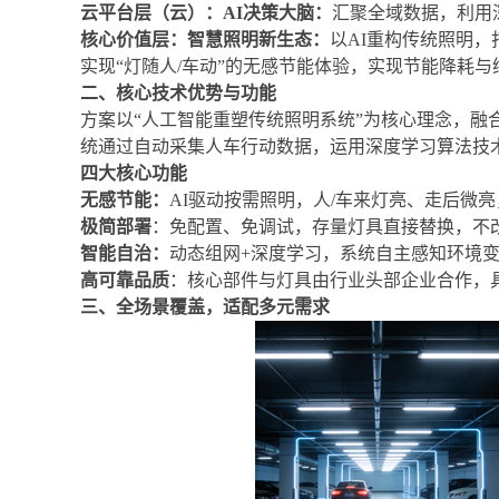
云平台层（云）：
AI
决策大脑：
汇聚全域数据，利用
核心价值层：智慧照明新生态：
以
AI
重构传统照明
，
实现
“
灯随人
/
车动
”
的无感节能体验，
实现节能降耗与
二、核心技术优势与功能
方案以“人工智能重塑传统照明系统”为核心理念，融
统通过自动采集人车行动数据，运用深度学习算法技
四大核心功能
无感节能：
AI
驱动按需照明，人
/
车来灯亮、走后微亮
极简部署
：免配置、免调试，存量灯具直接替换，不
智能自治：
动态组网
+
深度学习，系统自主感知环境
高可靠品质
：核心部件与灯具由行业头部企业合作，
三、
全场景覆盖
，
适配多元需求