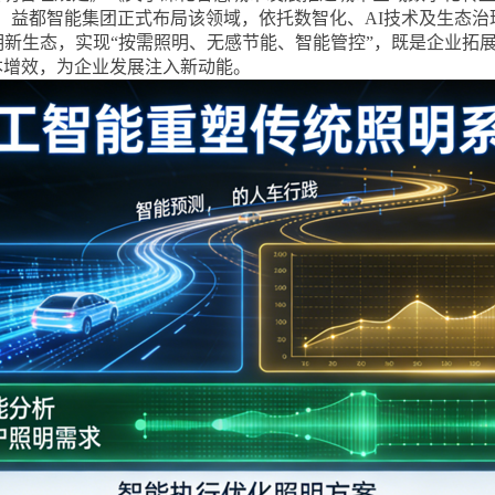
。益都智能集团正式布局该领域，依托数智化、
AI
技术及生态治
明新生态，实现
“
按需照明、无感节能、智能管控
”
，既是企业拓
本增效，为企业发展注入新动能。